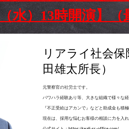
日（水）13時開演】（
リアライ社会保
田雄太所長）
元警察官の社労士です。
パワハラ経験あり等、大きな組織で様々な
『不正受給はアカンで』などと助成金も積
現在は、採用な悩むお客様の相談に力を入
公式サイト：
https://reali-sr-office.com/