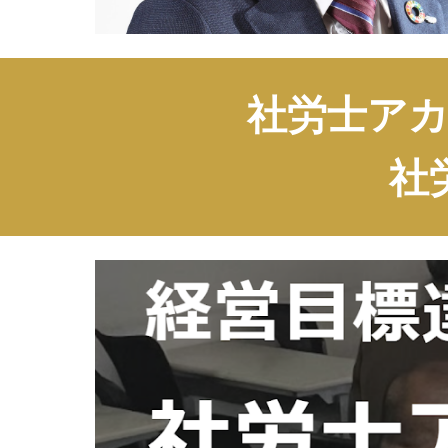
社労士ア
社